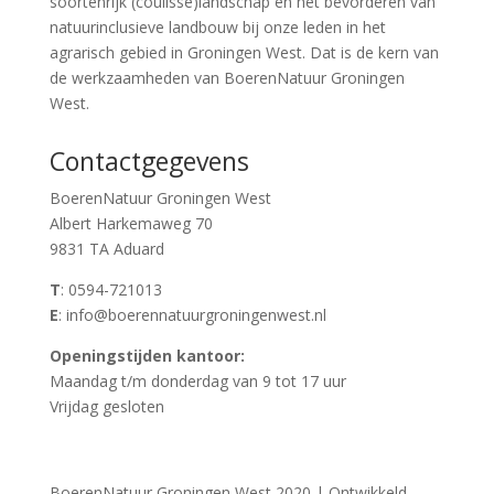
soortenrijk (coulisse)landschap en het bevorderen van
natuurinclusieve landbouw bij onze leden in het
agrarisch gebied in Groningen West. Dat is de kern van
de werkzaamheden van BoerenNatuur Groningen
West.
Contactgegevens
BoerenNatuur Groningen West
Albert Harkemaweg 70
9831 TA Aduard
T
: 0594-721013
E
: info@boerennatuurgroningenwest.nl
Openingstijden kantoor:
Maandag t/m donderdag van 9 tot 17 uur
Vrijdag gesloten
BoerenNatuur Groningen West 2020 | Ontwikkeld